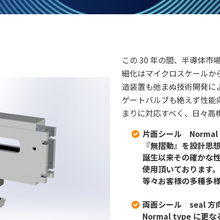
この 30 年の間、半導体市
細化はマイクロスケールか
造装置も弛まぬ技術開発に
ゲートバルブも絶えず性能
まりに対応すべく、日々高
片面シール Normal 
『無摺動』を設計思想
誕生以来その確かな性
使用頂いております
等々お客様の多種多
両面シール seal 方向
Normal type 