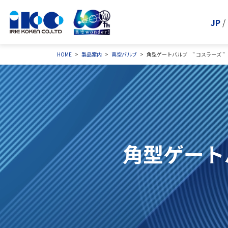
JP
/
HOME
製品案内
真空バルブ
角型ゲートバルブ " コスラーズ 
角型ゲート