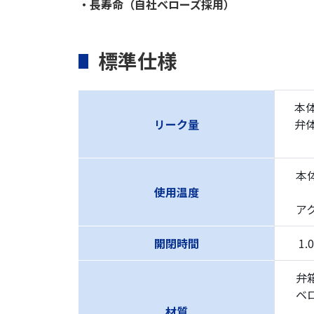
・長寿命（自社ベローズ採用）
標準仕様
本体：
リーク量
弁体：
（
本体
使用温度
アク
開閉時間
1.0
弁箱
ベロ
材質