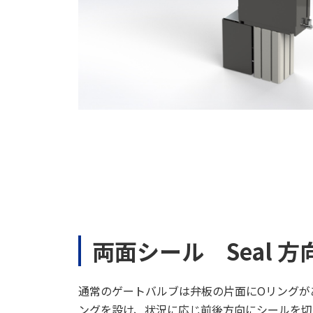
両面シール Seal 方向
通常のゲートバルブは弁板の片面にOリングが
ングを設け、状況に応じ前後方向にシールを切