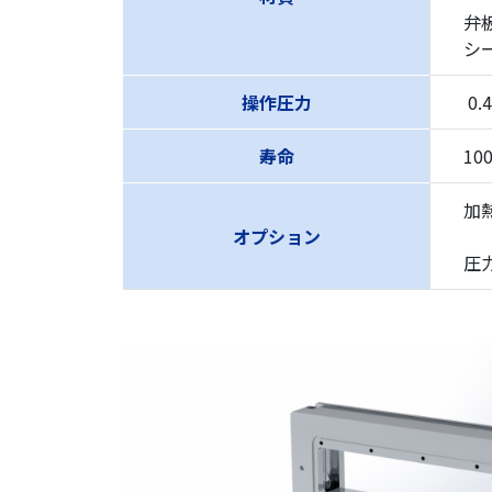
弁板
シー
操作圧力
0.4
寿命
10
加熱
オプション
圧力