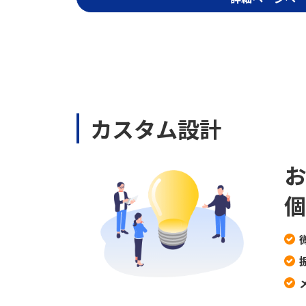
カスタム設計
お
個