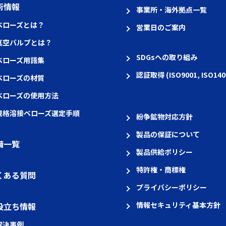
術情報
事業所・海外拠点一覧
ベローズとは？
営業日のご案内
真空バルブとは？
SDGsへの取り組み
ベローズ用語集
認証取得 (ISO9001, ISO140
ベローズの材質
ベローズの使用方法
規格溶接ベローズ選定手順
紛争鉱物対応方針
製品の保証について
備一覧
製品供給ポリシー
特許権・商標権
くある質問
プライバシーポリシー
情報セキュリティ基本方針
役立ち情報
解決事例