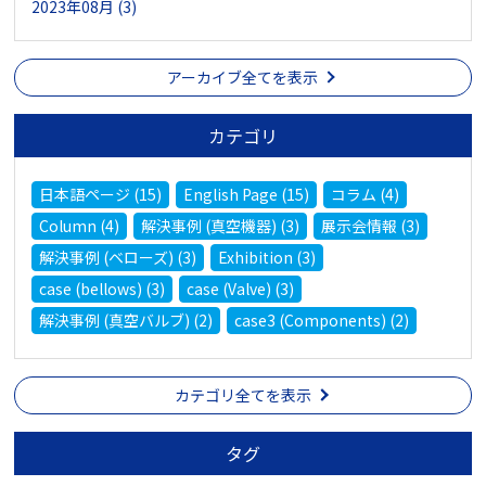
2023年08月 (3)
アーカイブ全てを表示
カテゴリ
日本語ページ (15)
English Page (15)
コラム (4)
Column (4)
解決事例 (真空機器) (3)
展示会情報 (3)
解決事例 (ベローズ) (3)
Exhibition (3)
case (bellows) (3)
case (Valve) (3)
解決事例 (真空バルブ) (2)
case3 (Components) (2)
カテゴリ全てを表示
タグ